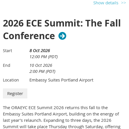
la conexión con colegas de todo Oregón. Juntos exploraremos las
Show details
ideas de
Educar Sin Miedo
, reflexionaremos sobre nuestras
propias experiencias y fortaleceremos nuestro trabajo con los niños
y las familias a través de conversaciones significativas.
2026 ECE Summit: The Fall
Este evento está incluido con la membresía de ORAEYC. Los libros
Conference
estarán disponibles sin costo gracias al programa
Select Books
de
Colección - libros gratis -
la
Ford Family Foundation
.
SelectBooks
8 Oct 2026
Start
12:00 PM (PDT)
Fechas del Club de Lectura
10 Oct 2026
End
6 de agosto
2:00 PM (PDT)
20 de agosto
Embassy Suites Portland Airport
Location
3 de septiembre
17 de septiembre
¡La inscripción ya está abierta!
Inicie sesión para registrarse
gratuitamente como miembro.
The
ORAEYC ECE Summit 2026
returns this fall to the
Embassy Suites Portland Airport, building on the energy of
Esperamos aprender, reflexionar y crecer juntos como una comunidad
last year’s relaunch. Expanding to three days, the 2026
comprometida con los niños, las familias y los profesionales de la
Summit will take place Thursday through Saturday, offering